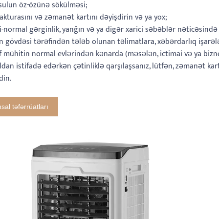
sulun öz-özünə sökülməsi;
 fakturasını və zəmanət kartını dəyişdirin və ya yox;
ri-normal gərginlik, yanğın və ya digər xarici səbəblər nəticəsin
ın gövdəsi tərəfindən tələb olunan təlimatlara, xəbərdarlıq işarə
f mühitin normal evlərindən kənarda (məsələn, ictimai və ya biznes 
dan istifadə edərkən çətinliklə qarşılaşsanız, lütfən, zəmanət ka
din.
hsal təfərrüatları