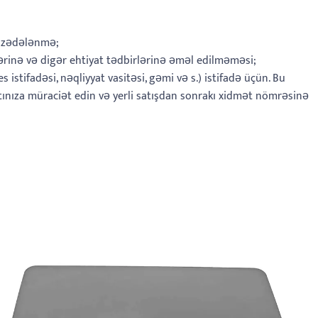
də zədələnmə;
lərinə və digər ehtiyat tədbirlərinə əməl edilməməsi;
istifadəsi, nəqliyyat vasitəsi, gəmi və s.) istifadə üçün. Bu
rtınıza müraciət edin və yerli satışdan sonrakı xidmət nömrəsinə