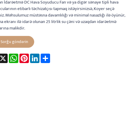
n İdarəetmə DC Hava Soyuducu Fan və ya digər sənaye tipli hava
ularının etibarlı təchizatçısı tapmaq istəyirsinizsə, Koyer seçə
niz. Məhsulumuz müstəsna davamlılığı və minimal nasazlığı ilə öyünür,
 ekranı ilə idarə olunan 25 litrlik su çəni və uzaqdan idarəetmə
rına malikdir.
Sorğu göndərin
acebook
X
WhatsApp
Pinterest
LinkedIn
Share