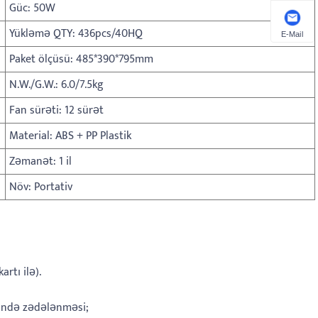
Güc: 50W
Yükləmə QTY: 436pcs/40HQ
E-Mail
Paket ölçüsü: 485*390*795mm
N.W./G.W.: 6.0/7.5kg
Fan sürəti: 12 sürət
Material: ABS + PP Plastik
Zəmanət: 1 il
Növ: Portativ
rtı ilə).
əsində zədələnməsi;