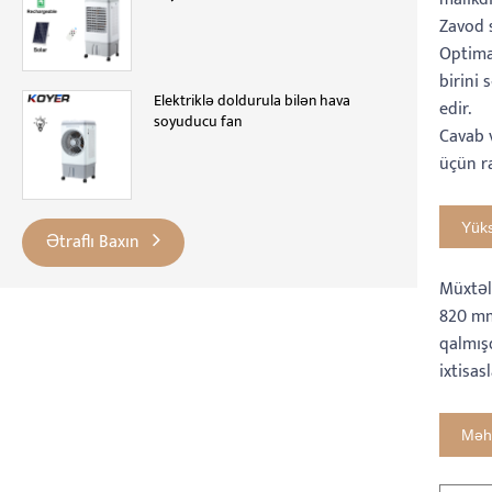
Zavod s
Optimal
birini
Elektriklə doldurula bilən hava
edir.
soyuducu fan
Cavab v
üçün r
Yük
Ətraflı Baxın
Müxtəli
820 mm
qalmışd
ixtisas
Məhs