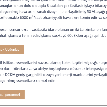
ınaqları onun dolu olduqda 8 saatdan çox fasiləsiz işləyə biləcəyi
laşdırılmış hava axını kanalı dizaynı ilə birləşdirilmiş 50 Vt aşağ
 sərf etməklə 6000 m³/saat əhəmiyyətli hava axını təmin edir və 
erən sensor ekran vasitəsilə idarə olunan on iki tənzimlənən fan s
ahat işləməyi təmin edir. İşləmə səs-küyü 60dB-dən aşağı qalır, 
sək Uyğunluq
f istifadə ssenarilərini nəzərə alaraq, təkmilləşdirilmiş uyğunlaş
) daxili künclərə və ya atelye boşluqlarına qüsursuz inteqrasiya
ır. DC12V geniş gərginlikli dizayn yerli enerji mənbələrini yerləş
laşdırılmış ssenarilərə xidmət edir.
ul parametri