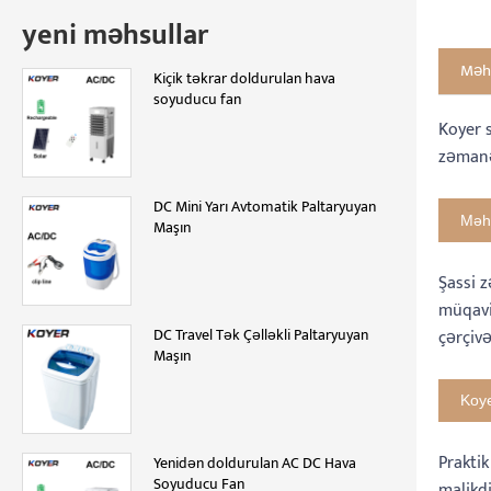
yeni məhsullar
Məhs
Kiçik təkrar doldurulan hava
soyuducu fan
Koyer s
zəmanə
DC Mini Yarı Avtomatik Paltaryuyan
Məhs
Maşın
Şassi 
müqavi
DC Travel Tək Çəlləkli Paltaryuyan
çərçivə
Maşın
Koy
Prakti
Yenidən doldurulan AC DC Hava
Soyuducu Fan
malikdi