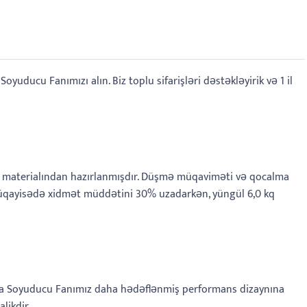
uducu Fanımızı alın. Biz toplu sifarişləri dəstəkləyirik və 1 il
P materialından hazırlanmışdır. Düşmə müqaviməti və qocalma
müqayisədə xidmət müddətini 30% uzadarkən, yüngül 6,0 kq
ava Soyuducu Fanımız daha hədəflənmiş performans dizaynına
likdir.