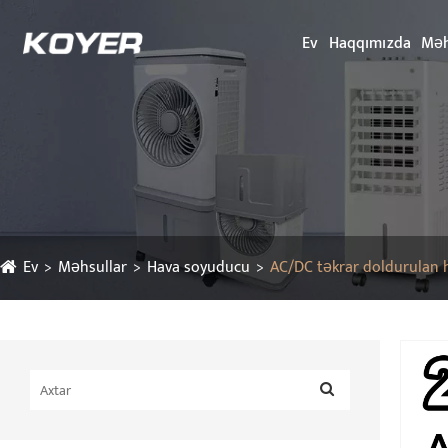
Ev
Haqqımızda
Məh
Ev
Məhsullar
Hava soyuducu
AC/DC təkrar doldurulan