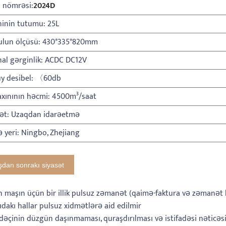
 nömrəsi:
2024D
ninin tutumu: 25L
lun ölçüsü: 430*335*820mm
al gərginlik: ACDC DC12V
üy desibel: 〈60db
axınının həcmi: 4500m³/saat
ət: Uzaqdan idarəetmə
 yeri: Ningbo, Zhejiang
şdan sonrakı siyasət
n maşın üçün bir illik pulsuz zəmanət (qaimə-faktura və zəmanət ka
ıdakı hallar pulsuz xidmətlərə aid edilmir
ifadəçinin düzgün daşınmaması, quraşdırılması və istifadəsi nətic