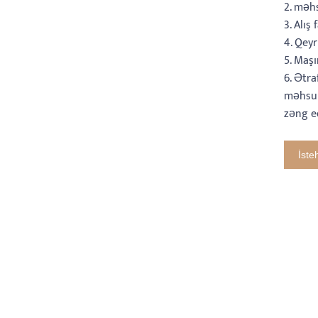
2. məh
3. Alış
4. Qey
5. Maş
6. Ətra
məhsul
zəng e
İste