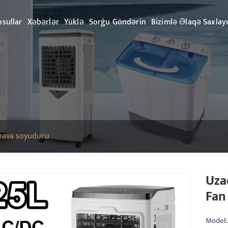
sullar
Xəbərlər
Yüklə
Sorğu Göndərin
Bizimlə Əlaqə Saxlay
 hava soyuducu
Uza
Fan
Model