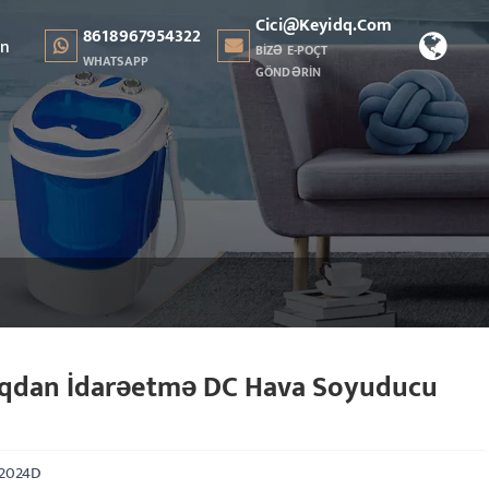
Cici@keyidq.com
8618967954322
ın
BIZƏ E-POÇT
WHATSAPP
GÖNDƏRIN
qdan İdarəetmə DC Hava Soyuducu
:2024D