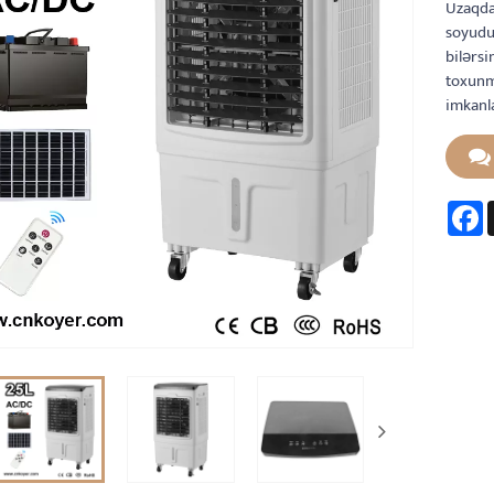
Uzaqda
soyuduc
bilərsi
toxunma
imkanla
F