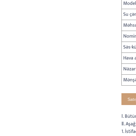
Model
Su çə
Məhsu
Nomin
Səs-k
Hava 
Nəzar
Mənşə
Satı
Ⅰ. Bütü
Ⅱ. Aşağ
1. İst