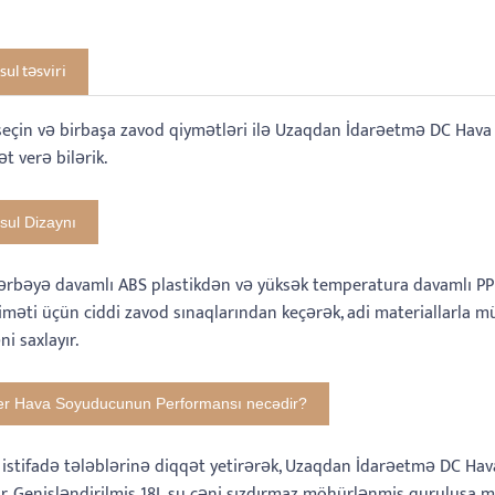
ul təsviri
eçin və birbaşa zavod qiymətləri ilə Uzaqdan İdarəetmə DC Hava Soy
t verə bilərik.
ul Dizaynı
zərbəyə davamlı ABS plastikdən və yüksək temperatura davamlı P
məti üçün ciddi zavod sınaqlarından keçərək, adi materiallarla 
ni saxlayır.
er Hava Soyuducunun Performansı necədir?
k istifadə tələblərinə diqqət yetirərək, Uzaqdan İdarəetmə DC H
r. Genişləndirilmiş 18L su çəni sızdırmaz möhürlənmiş quruluşa ma