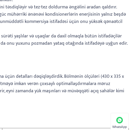
ni təsdiqləyir və tez-tez doldurma əngəlini aradan qaldırır.
ı güc mühərriki ənənəvi kondisionerlərin enerjisinin yalnız beşdə
uzunmüddətli kommersiya istifadəsi üçün onu yüksək qənaətcil
ürəti yaşlılar və uşaqlar da daxil olmaqla bütün istifadəçilər
bu da onu yuxunu pozmadan yataq otağında istifadəyə uyğun edir.
ma üçün detalları dəqiqləşdirdik. Bölmənin ölçüləri (430 x 335 x
 etməyə imkan verən çoxsaylı optimallaşdırmalara məruz
dirir, eyni zamanda yük maşınları və müvəqqəti açıq sahələr kimi
WhatsApp