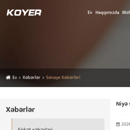
Ev
Haqqımızda
Məh
Ev
Xəbərlər
Sənaye Xəbərləri
Niyə 
Xəbərlər
2026
Şirkət xəbərləri