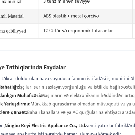
3 tənzimlənən səviyyə
axını sürəti
ABS plastik + metal çərçivə
mlı Material
Təkərlər və erqonomik tutacaqlar
ma qabiliyyəti
e Tətbiqlərində Faydalar
 təkrar doldurulan hava soyuducu fanının istifadəsi iş mühitini əh
 Rahatlığı:
İşçiləri sərin saxlayır, yorğunluğu və istiliklə bağlı xəstəli
danlığın Mühafizəsi:
Maşınların və elektronikanın həddindən artıq i
ik Yerləşdirmə:
Mürəkkəb quraşdırma olmadan müvəqqəti və ya uzaq 
clərə qənaət:
Bahalı kanallara və ya AC qurğularına ehtiyacı aradan
n,
Ningbo Keyi Electric Appliance Co., Ltd.
ventilyatorlar fabriklər
, sənayelərə hətta isti şəraitdə hamar işləməyə kömək edir.