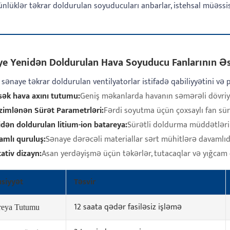
nlüklər təkrar doldurulan soyuducuları anbarlar, istehsal müəssisəl
e Yenidən Doldurulan Hava Soyuducu Fanlarının Əs
sənaye təkrar doldurulan ventilyatorlar istifadə qabiliyyətini və p
sək hava axını tutumu:
Geniş məkanlarda havanın səmərəli dövri
zimlənən Sürət Parametrləri:
Fərdi soyutma üçün çoxsaylı fan sürə
idən doldurulan litium-ion batareya:
Sürətli doldurma müddətləri
amlı quruluş:
Sənaye dərəcəli materiallar sərt mühitlərə davamlıdı
ativ dizayn:
Asan yerdəyişmə üçün təkərlər, tutacaqlar və yığcam 
siyyət
Təsvir
12 saata qədər fasiləsiz işləmə
reya Tutumu