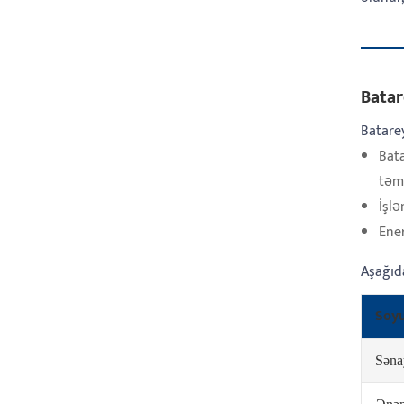
Batar
Batare
Bat
təmi
İşlə
Ener
Aşağıd
Soyu
Səna