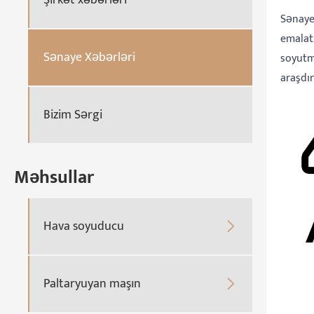
Sənaye
emalatx
Sənaye Xəbərləri
soyutm
araşdırı
Bizim Sərgi
Məhsullar
Hava soyuducu

Paltaryuyan maşın
