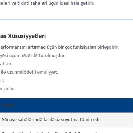
əri və tikinti sahələri üçün ideal hala gətirir.
as Xüsusiyyətləri
erformansını artırmaq üçün bir çox funksiyaları birləşdirir:
yyəsi üçün nəzərdə tutulmuşdur.
tləri.
 ilə uzunmüddətli əməliyyat.
r.
ölçülər.
Fayda
Sənaye sahələrində fasiləsiz soyutma təmin edir