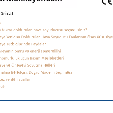
əricat
ş
ə təkrar doldurulan hava soyuducusu seçməlisiniz?
aye Yenidən Doldurulan Hava Soyuducu Fanlarının Əsas Xüsusiyyə
aye Tətbiqlərində Faydalar
reyanın ömrü və enerji səmərəliliyi
nömürlülük üçün Baxım Məsləhətləri
aye və Ənənəvi Soyutma Həlləri
ınalma Bələdçisi: Doğru Modelin Seçilməsi
tez verilən suallar
icə