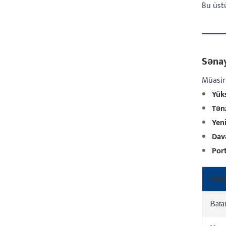
Bu üstü
Sənay
Müasir 
Yük
Tən
Yen
Dav
Port
Xüsu
Bata