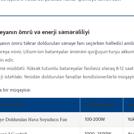
eyanın ömrü və enerji səmərəliliyi
yanın ömrü təkrar doldurulan sənaye fanı seçərkən həlledici amildi
areya növü: Litium-ion batareyalar ənənəvi qurğuşun-turşu akku
n edir.
mə müddəti: Yüksək tutumlu batareyalar fasiləsiz olaraq 8-12 saat 
ji istehlakı: Yenidən doldurulan fanatlar kondisionerlərlə müqayisə
a bir müqayisə:
ducu Cihaz
Enerji istehlakı
Da
100-200W
Yü
ye Doldurulan Hava Soyuducu Fan