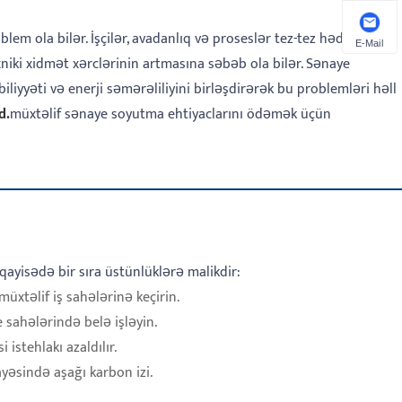
em ola bilər. İşçilər, avadanlıq və proseslər tez-tez həddindən
E-Mail
exniki xidmət xərclərinin artmasına səbəb ola bilər. Sənaye
iyyəti və enerji səmərəliliyini birləşdirərək bu problemləri həll
d.
müxtəlif sənaye soyutma ehtiyaclarını ödəmək üçün
ayisədə bir sıra üstünlüklərə malikdir:
üxtəlif iş sahələrinə keçirin.
 sahələrində belə işləyin.
istehlakı azaldılır.
yəsində aşağı karbon izi.