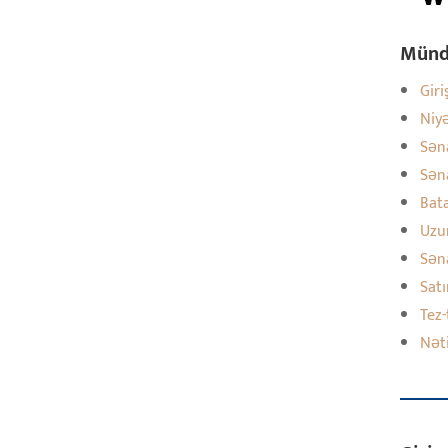
Münd
Giri
Niy
Sən
Sən
Bata
Uzu
Sən
Sat
Tez-
Nət