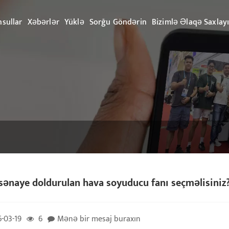
sullar
Xəbərlər
Yüklə
Sorğu Göndərin
Bizimlə Əlaqə Saxlay
sənaye doldurulan hava soyuducu fanı seçməlisiniz
-03-19
6
Mənə bir mesaj buraxın