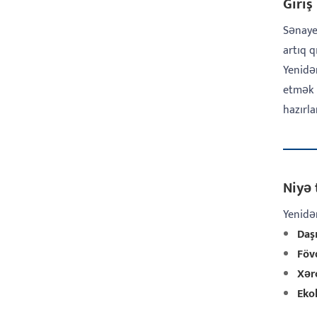
Giriş
Sənaye
artıq q
Yenidən
etmək 
hazırla
Niyə 
Yenidə
Daşı
Fövq
Xərc
Eko