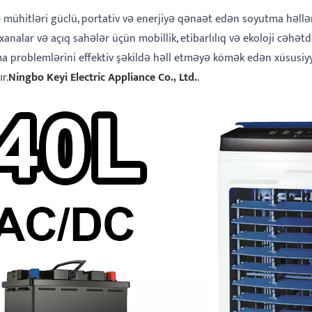
 mühitləri güclü, portativ və enerjiyə qənaət edən soyutma həlləri
analar və açıq sahələr üçün mobillik, etibarlılıq və ekoloji cəhə
a problemlərini effektiv şəkildə həll etməyə kömək edən xüsusiyyə
r.
Ningbo Keyi Electric Appliance Co., Ltd.
.