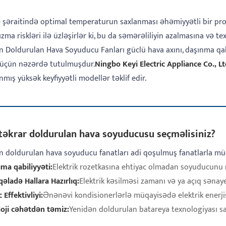
 şəraitində optimal temperaturun saxlanması əhəmiyyətli bir probl
ızma riskləri ilə üzləşirlər ki, bu da səmərəliliyin azalmasına və t
 Doldurulan Hava Soyuducu Fanları güclü hava axını, daşınma qabil
üçün nəzərdə tutulmuşdur.
Ningbo Keyi Electric Appliance Co., Lt
nmış yüksək keyfiyyətli modellər təklif edir.
təkrar doldurulan hava soyuducusu seçməlisiniz?
n doldurulan hava soyuducu fanatları adi qoşulmuş fanatlarla müq
ma qabiliyyəti:
Elektrik rozetkasına ehtiyac olmadan soyuducunu m
əladə Hallara Hazırlıq:
Elektrik kəsilməsi zamanı və ya açıq sənaye
 Effektivliyi:
Ənənəvi kondisionerlərlə müqayisədə elektrik enerjisi 
loji cəhətdən təmiz:
Yenidən doldurulan batareya texnologiyası sa