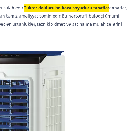
 tələb edir.
Təkrar doldurulan hava soyuducu fanatlar
anbarlar,
tdən təmiz əməliyyat təmin edir. Bu hərtərəfli bələdçi ümumi
tlər, üstünlüklər, texniki xidmət və satınalma mülahizələrini