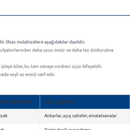
r. Əsas mülahizələrə aşağıdakılar daxildir:
mulyatorlarından daha uzun ömür və daha tez doldurulma
işləyə bilər, bu tam sənaye növbəsi üçün kifayətdir.
də xeyli az enerji sərf edir.
şıma qabiliyyəti
Üçün uyğundur
ksək
Anbarlar, açıq sahələr, emalatxanalar