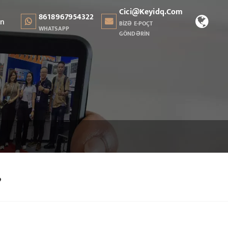
Cici@keyidq.com
8618967954322
ın
BIZƏ E-POÇT
WHATSAPP
GÖNDƏRIN
?