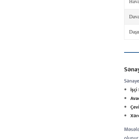
Hava 
Dava
Daşı
Sənay
Sənaye
İşçi
Ava
Çev
Xər
Məsələ
olunur