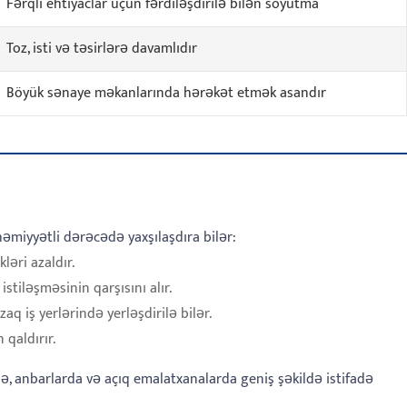
Fərqli ehtiyaclar üçün fərdiləşdirilə bilən soyutma
Toz, isti və təsirlərə davamlıdır
Böyük sənaye məkanlarında hərəkət etmək asandır
əmiyyətli dərəcədə yaxşılaşdıra bilər:
kləri azaldır.
stiləşməsinin qarşısını alır.
iş yerlərində yerləşdirilə bilər.
 qaldırır.
də, anbarlarda və açıq emalatxanalarda geniş şəkildə istifadə